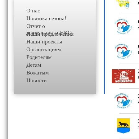
О нас
Новинка сезона!
Отчет о
деятельности НКО
Наши предложения
Наши проекты
Организациям
Родителям
Детям
Вожатым
Новости